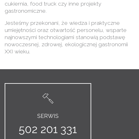
cukiernia, food truck czy inne projekty
gastronomiczne.
Jesteśmy przekonani, że wiedza i praktyczne
umiejętności oraz otwartość personelu, wsparte
najnowszymi technologiami stanowią podstawę
nowoczesnej, zdrowej, ekologicznej gastronomii
XXI wieku.
SERWIS
502 201 331