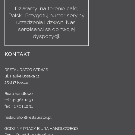
Działamy, na terenie całej
Polski. Przygotuj numer seryjny
urządzenia i dzwoń. Nasi
serwisanci są do twojej
dyspozycji.
KONTAKT
RESTAURATOR SERWIS
ul. Hauke Bosaka 11
25-217 Kielce
Biuro handlowe:
tel.: 41 361 12 31
fax: 41 361 12 31
restaurator@restaurator.pl
GODZINY PRACY BIURA HANDLOWEGO:
Pon. – Pt. od 8.00 do 16.00